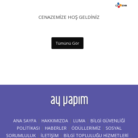
CENAZEMIZE HOŞ GELDINIZ
Tümünü Gör
ANA SAYFA
|
HAKKIMIZDA
|
LUMA
|
BILGI GÜVENLIĞI
POLITIKASI
|
HABERLER
|
ÖDÜLLERİMİZ
|
SOSYAL
SORUMLULUK
|
İLETİŞİM
|
BİLGİ TOPLULUĞU HİZMETLERİ
|