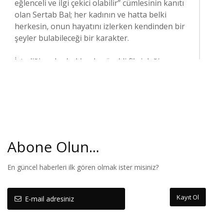
eğlenceli ve ilgi çekici olabilir” cümlesinin kanıtı
olan Sertab Bal; her kadının ve hatta belki
herkesin, onun hayatını izlerken kendinden bir
şeyler bulabileceği bir karakter.
İstediği şeyler hakkında sürekli fikri değişen,
kalıplara uymayan, kimlik arayışında genç bir
kadın olan Sertab, 28 yaşına gelmiş fakat hala
“düzenli” bir hayat kurmayı başaramamıştır.
Birlikte yaşadığı ablasının evini yakması ile evsiz
ve parasız kalan Sertab, ablasının “senden
Abone Olun...
hiçbir şey olmaz Sertab” demesiyle büyük bir
kırılma yaşar ve “Benden Ne Olur”u herkese
göstereceğine dair kendisine söz verir.
En güncel haberleri ilk gören olmak ister misiniz?
Sertab’ın aşk, kalp kırıklığı, başarı ve
Kayıt Ol
başarısızlık dolu macerasını bu aldığı karar
başlatır.