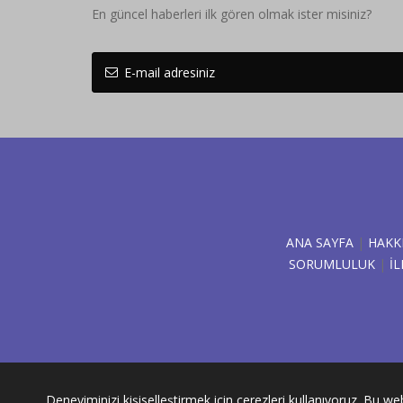
En güncel haberleri ilk gören olmak ister misiniz?
ANA SAYFA
|
HAKK
SORUMLULUK
|
İL
Deneyiminizi kişiselleştirmek için çerezleri kullanıyoruz. Bu 