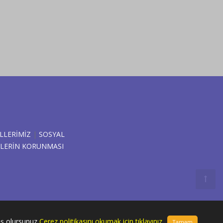
LLERİMİZ
|
SOSYAL
ERILERIN KORUNMASI
miş olursunuz
Çerez politikasını okumak için tıklayınız.
.
Tamam