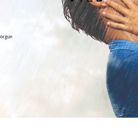
kent, Barış Alpaykut, Melisa Aslı Pamuk
Görgün