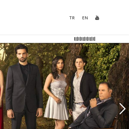
TR
EN