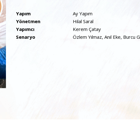
Kürşat Alnıaçık, Zeyno Eracar, Orhan Güner, Neşe Bay
ve Burak Sergen Kara Sevda'da yer aldı.
Yapım
Ay Yapım
Yönetmen
Hilal Saral
Yapımcı
Kerem Çatay
Senaryo
Özlem Yılmaz, Anıl Eke, Burcu 