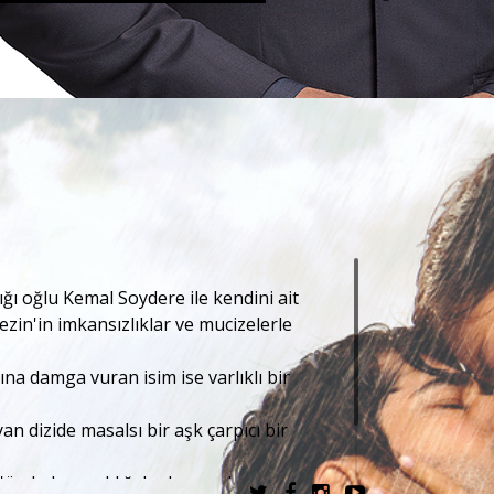
dığı oğlu Kemal Soydere ile kendini ait
ezin'in imkansızlıklar ve mucizelerle
na damga vuran isim ise varlıklı bir
n dizide masalsı bir aşk çarpıcı bir
'ün kaleme aldığı kadrosunda ayrıca;