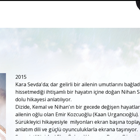
2015
Kara Sevda'da; dar gelirli bir ailenin umutlarını bağla
hissetmediği ihtişamlı bir hayatın içine doğan Nihan S
dolu hikayesi anlatılıyor.
Dizide, Kemal ve Nihan'ın bir gecede değişen hayatları
ailenin oğlu olan Emir Kozcuoğlu (Kaan Urgancıoğlu).
Sürükleyici hikayesiyle milyonları ekran başına toplaya
anlatım dili ve güçlü oyunculuklarla ekrana taşınıyor.
Senaristliğini Anıl Eke, Özlem Yılmaz ve Burcu Görgün