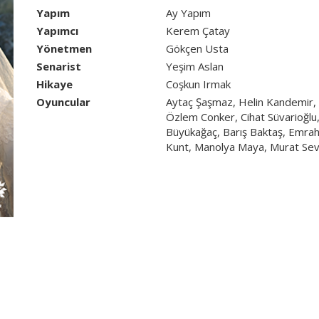
Yapım
Ay Yapım
Hikayesi Coşkun Irmak’a, senaryosu Yeşim Aslan’a ait
Yapımcı
Kerem Çatay
Usta’nın üstlendiği Sevdiğim Sensin’in kadrosunda A
Yönetmen
Gökçen Usta
Avni Danyal, Esra Ronabar, Deniz Işın, Özlem Conker
Senarist
Yeşim Aslan
Elçin Zehra İrem, Nihan Büyükağaç, Barış Baktaş, E
Hikaye
Coşkun Irmak
Karaoğlu, Yılmaz Kunt, Manolya Maya, Murat Seven, Be
Oyuncular
Aytaç Şaşmaz, Helin Kandemir, 
alıyor.
Özlem Conker, Cihat Süvarioğlu
Büyükağaç, Barış Baktaş, Emrah
Kunt, Manolya Maya, Murat Se