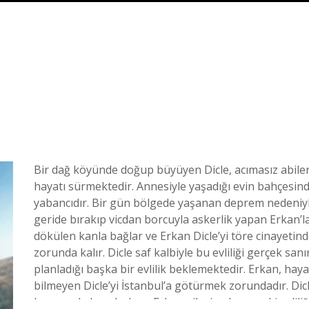
Bir dağ köyünde doğup büyüyen Dicle, acımasız abile
hayatı sürmektedir. Annesiyle yaşadığı evin bahçesin
yabancıdır. Bir gün bölgede yaşanan deprem nedeniyle
geride bırakıp vicdan borcuyla askerlik yapan Erkan’la
dökülen kanla bağlar ve Erkan Dicle’yi töre cinayeti
zorunda kalır. Dicle saf kalbiyle bu evliliği gerçek sa
planladığı başka bir evlilik beklemektedir. Erkan, ha
bilmeyen Dicle’yi İstanbul’a götürmek zorundadır. Dic
karşısında bocalarken, Erkan ailesine bu zoraki evliliği