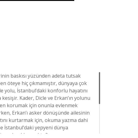
rinin baskısı yüzünden adeta tutsak
den öteye hiç çıkmamıştır, dünyaya çok
 yolu, İstanbul’daki konforlu hayatını
 kesişir. Kader, Dicle ve Erkan’ın yolunu
nden korumak için onunla evlenmek
nırken, Erkan’ı asker dönüşünde ailesinin
yatını kurtarmak için, okuma yazma dahi
le İstanbul’daki yepyeni dünya
 nasıl açıklayacaktır?