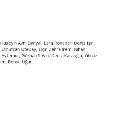
 olan, yönetmenliğini ise Gökçen
ytaç Şaşmaz, Helin Kandemir, Hüseyin
, Cihat Süvarioğlu, Umutcan Ütebay,
mrah Aytemur, Gökhan Soylu, Deniz
nsu Uğur gibi başarılı isimler rol
Hüseyin Avni Danyal, Esra Ronabar, Deniz Işın,
, Umutcan Ütebay, Elçin Zehra İrem, Nihan
 Aytemur, Gökhan Soylu, Deniz Karaoğlu, Yılmaz
ven, Bensu Uğur