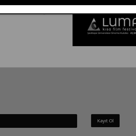
y yapım ortaklığıyla...
Kayıt Ol