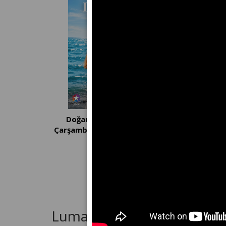
Doğanın Kanunu | Her
Sevdiğim Se
Çarşamba 20.00'de STAR'da!
Perşembe 20.0
Luma Kısa Film Festivali