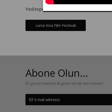
Yeditepe Üniversitesi Sinema Kulübü ve A
Luma Kısa Film Festivali
Abone Olun...
En güncel haberleri ilk gören olmak ister misiniz?