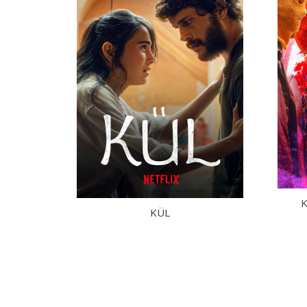
K
KÜL