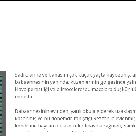
Sadık, anne ve babasını çok küçük yaşta kaybetmiş, 
babaannesinin yanında, kuzenlerinin gölgesinde yalnız
Hayalperestliği ve bilmecelere/bulmacalara düşkünlü
mirastır.
Babaannesinin evinden, yatılı okula giderek uzaklaşm
kazanmış ve bu dönemde tanıştığı Rezzan’la evlenmiştir.
kendisine hayran onca erkek olmasına rağmen, Sadık’l
ona olan sevgisine ve sadakatine körü körüne inanmas