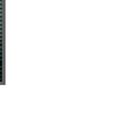
Daima bir kız çocuğu olsun istemiş ama çift evlilikleri
içinde başlayan avukatlık kariyerleri sırasında, Rezza
üzerine onu korumak için suçu üstlenen Sadık, hapse
Aynı süreçte Rezzan’ın kendisini terk etmesi ve zengin
hayal kırıklığından derin bir yıkıma sürüklemiştir. Sad
çalışmış ama iyi olmanın bedelini, aldatılarak, suistim
Yazın bile üşümekte, sıcak, tropik adalara gidip oral