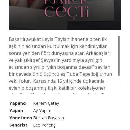
Başarılı avukat Leyla Taylan ihanetle biten ilk
aşkının acısından kurtulmak için kendini yıllar
sonra yeniden flört dünyasına atar. Arkadaşları
ve yakışıklı şef Şeyyaz’ın yardımıyla ayrılığın
acısından sıyrılıp “yılın boşanma davası” sayılan
bir davada ünlü üçüncü eş Tuba Tepelioğlu’nun
vekili olur. Karşısında 15 yıl içinde üç kadınla
evlenip boşanmış ilişki katili bir koleksiyoner
olan Cem Murathan bulunmaktadır. Leyla, “hem
suçlu hem güçlü” olan bu “narsist” adama karşı
Yapımcı
Kerem Çatay
müvekkilini en ateşli şekilde savunacaktır.
Yapım
Ay Yapım
Ancak o ateşle ortalık toz duman olur.
Yönetmen
Bertan Başaran
Senarist
Ece Yörenç