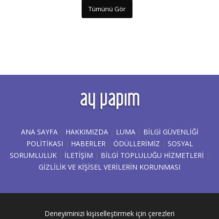
Tümünü Gör
ANA SAYFA
|
HAKKIMIZDA
|
LUMA
|
BILGI GÜVENLIĞI
POLITIKASI
|
HABERLER
|
ÖDÜLLERİMİZ
|
SOSYAL
SORUMLULUK
|
İLETİŞİM
|
BİLGİ TOPLULUĞU HİZMETLERİ
|
GIZLILIK VE KIŞISEL VERILERIN KORUNMASI
Deneyiminizi kişiselleştirmek için çerezleri